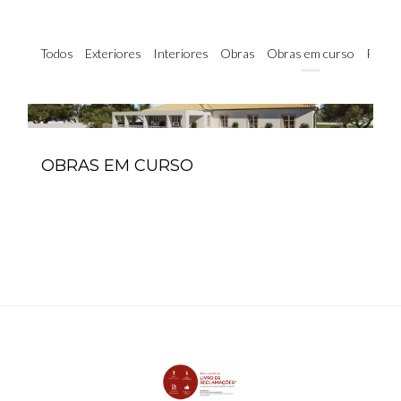
Todos
Exteriores
Interiores
Obras
Obras em curso
Reabil
OBRAS EM CURSO